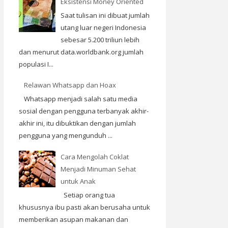
Eksistensi Money Oriented
Saat tulisan ini dibuat jumlah
utang luar negeri Indonesia
sebesar 5.200 triliun lebih
dan menurut data.worldbank.org jumlah
populasi I...
Relawan Whatsapp dan Hoax
Whatsapp menjadi salah satu media
sosial dengan pengguna terbanyak akhir-
akhir ini, itu dibuktikan dengan jumlah
pengguna yang mengunduh ...
Cara Mengolah Coklat
Menjadi Minuman Sehat
untuk Anak
Setiap orang tua
khususnya ibu pasti akan berusaha untuk
memberikan asupan makanan dan