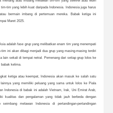
isa menang atau imbang melawan tim-tim yang selevel atau lebih
 tim-tim yang lebih kuat daripada Indonesia. Indonesia juga harus
 atau bermain imbang di pertemuan mereka. Babak ketiga ini
mpai Maret 2025.
 Asia adalah fase grup yang melibatkan enam tim yang menempati
-tim ini akan dibagi menjadi dua grup yang masing-masing terdiri
 lain sekali di tempat netral. Pemenang dari setiap grup lolos ke
e babak kelima.
ringkat ketiga atau keempat, Indonesia akan masuk ke salah satu
lainnya yang memiliki peluang yang sama untuk lolos ke Piala
n Indonesia di babak ini adalah Vietnam, Irak, Uni Emirat Arab,
iki kualitas dan pengalaman yang tidak jauh berbeda dengan
p seimbang melawan Indonesia di pertandingan-pertandingan