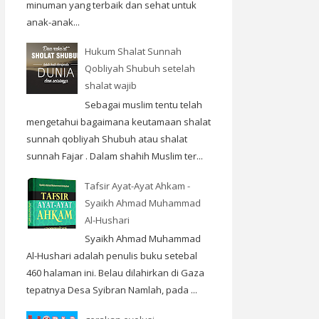
minuman yang terbaik dan sehat untuk
anak-anak...
Hukum Shalat Sunnah
Qobliyah Shubuh setelah
shalat wajib
Sebagai muslim tentu telah
mengetahui bagaimana keutamaan shalat
sunnah qobliyah Shubuh atau shalat
sunnah Fajar . Dalam shahih Muslim ter...
Tafsir Ayat-Ayat Ahkam -
Syaikh Ahmad Muhammad
Al-Hushari
Syaikh Ahmad Muhammad
Al-Hushari adalah penulis buku setebal
460 halaman ini. Belau dilahirkan di Gaza
tepatnya Desa Syibran Namlah, pada ...