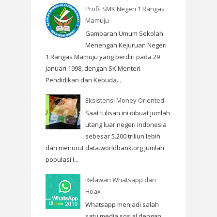
Profil SMK Negeri 1 Rangas
Mamuju
Gambaran Umum Sekolah
Menengah Kejuruan Negeri
1 Rangas Mamuju yang berdiri pada 29
Januari 1998, dengan SK Menteri
Pendidikan dan Kebuda...
Eksistensi Money Oriented
Saat tulisan ini dibuat jumlah
utang luar negeri Indonesia
sebesar 5.200 triliun lebih
dan menurut data.worldbank.org jumlah
populasi I...
Relawan Whatsapp dan
Hoax
Whatsapp menjadi salah
satu media sosial dengan