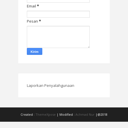
Email
*
Pesan
*
Laporkan Penyalahgunaan
Created :
ThemeXpose
| Modified :
Achmad Nur
|@2018