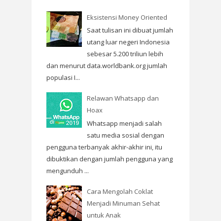
Eksistensi Money Oriented
Saat tulisan ini dibuat jumlah
utang luar negeri Indonesia
sebesar 5.200 triliun lebih
dan menurut data.worldbank.org jumlah
populasi I...
Relawan Whatsapp dan
Hoax
Whatsapp menjadi salah
satu media sosial dengan
pengguna terbanyak akhir-akhir ini, itu
dibuktikan dengan jumlah pengguna yang
mengunduh ...
Cara Mengolah Coklat
Menjadi Minuman Sehat
untuk Anak